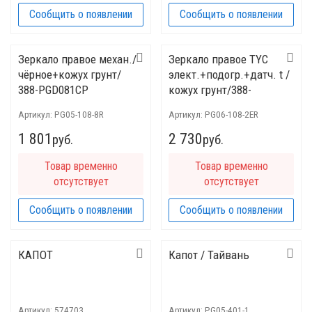
Сообщить о появлении
Сообщить о появлении
Зеркало правое механ./
Зеркало правое ТYC
чёрное+кожух грунт/
элект.+подогр.+датч. t /
388-PGD081CP
кожух грунт/388-
PGD093TPS
Артикул:
PG05-108-8R
Артикул:
PG06-108-2ER
1 801
2 730
руб.
руб.
Товар временно
Товар временно
отсутствует
отсутствует
Сообщить о появлении
Сообщить о появлении
КАПОТ
Капот / Тайвань
Артикул:
574703
Артикул:
PG05-401-1