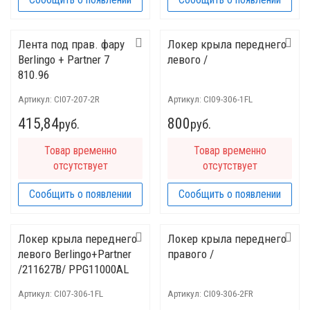
Лента под прав. фару
Локер крыла переднего
Berlingo + Partner 7
левого /
810.96
Артикул:
CI07-207-2R
Артикул:
CI09-306-1FL
415,84
800
руб.
руб.
Товар временно
Товар временно
отсутствует
отсутствует
Сообщить о появлении
Сообщить о появлении
Локер крыла переднего
Локер крыла переднего
левого Berlingo+Partner
правого /
/211627B/ PPG11000AL
Артикул:
CI07-306-1FL
Артикул:
CI09-306-2FR