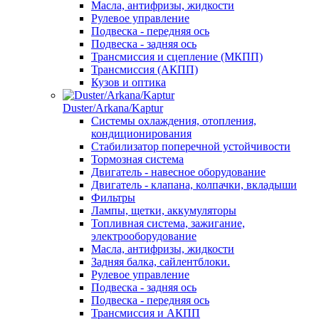
Масла, антифризы, жидкости
Рулевое управление
Подвеска - передняя ось
Подвеска - задняя ось
Трансмиссия и сцепление (МКПП)
Трансмиссия (АКПП)
Кузов и оптика
Duster/Arkana/Kaptur
Системы охлаждения, отопления,
кондиционирования
Стабилизатор поперечной устойчивости
Тормозная система
Двигатель - навесное оборудование
Двигатель - клапана, колпачки, вкладыши
Фильтры
Лампы, щетки, аккумуляторы
Топливная система, зажигание,
электрооборудование
Масла, антифризы, жидкости
Задняя балка, сайлентблоки.
Рулевое управление
Подвеска - задняя ось
Подвеска - передняя ось
Трансмиссия и АКПП