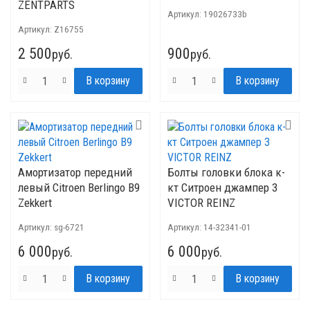
ZENTPARTS
Артикул:
19026733b
Артикул:
Z16755
2 500
900
руб.
руб.
Амортизатор передний
Болты головки блока к-
левый Citroen Berlingo B9
кт Ситроен джампер 3
Zekkert
VICTOR REINZ
Артикул:
sg-6721
Артикул:
14-32341-01
6 000
6 000
руб.
руб.