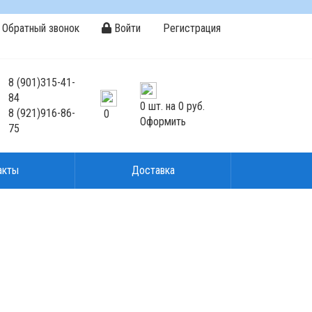
Обратный звонок
Войти
Регистрация
8
(901)
315-41-
84
0
шт. на
0 руб.
8
(921)
916-86-
0
Оформить
75
акты
Доставка