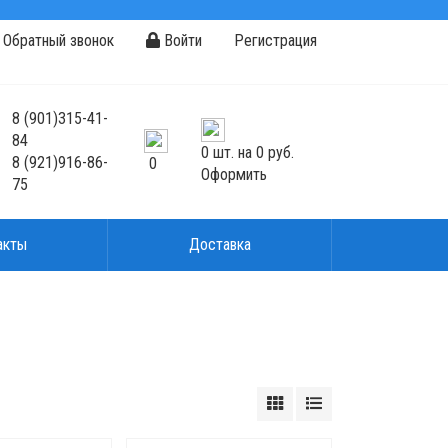
Обратный звонок
Войти
Регистрация
8
(901)
315-41-
84
0
шт. на
0 руб.
8
(921)
916-86-
0
Оформить
75
акты
Доставка