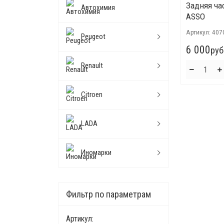
Задняя ча
Автохимия
ASSO
Артикул:
407
Peugeot
6 000
руб
Renault
Citroen
LADA
Иномарки
Фильтр по параметрам
Артикул: