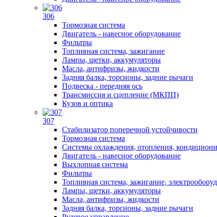
306
Тормозная система
Двигатель - навесное оборудование
Фильтры
Топливная система, зажигание
Лампы, щетки, аккумуляторы
Масла, антифризы, жидкости
Задняя балка, торсионы, задние рычаги
Подвеска - передняя ось
Трансмиссия и сцепление (МКПП)
Кузов и оптика
307
Стабилизатор поперечной устойчивости
Тормозная система
Системы охлаждения, отопления, кондицион
Двигатель - навесное оборудование
Выхлопная система
Фильтры
Топливная система, зажигание, электрообору
Лампы, щетки, аккумуляторы
Масла, антифризы, жидкости
Задняя балка, торсионы, задние рычаги
Рулевое управление