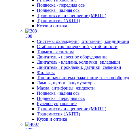
Подвеска - передняя ось
Подвеска - задняя ось
Трансмиссия и сцепление (МКПП)
Трансмиссия (АКПП)
Кузов и оптика
308
Системы охлаждения, отопления, кондицион
Стабилизатор поперечной устойчивости
Тормозная система
Двигатель - навесное оборудование
Двигатель - клапана, колпачки, вкладыши
Двигатель - прокладки, датчики, сальники
Фильтры
Топливная система, зажигание, электрообору
Лампы, щетки, аккумуляторы
Масла, антифризы, жидкости
Подвеска - задняя ось
Подвеска - передняя ось
Рулевое управление
Трансмиссия и сцепление (МКПП)
Трансмиссия (АКПП)
Кузов и оптика