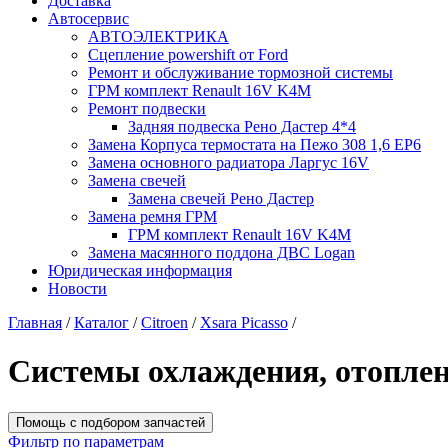
Доставка
Автосервис
АВТОЭЛЕКТРИКА
Сцепление powershift от Ford
Ремонт и обслуживание тормозной системы
ГРМ комплект Renault 16V K4M
Ремонт подвески
Задняя подвеска Рено Дастер 4*4
Замена Корпуса термостата на Пежо 308 1,6 EP6
Замена основного радиатора Ларгус 16V
Замена свечей
Замена свечей Рено Дастер
Замена ремня ГРМ
ГРМ комплект Renault 16V K4M
Замена масянного поддона ДВС Logan
Юридическая информация
Новости
Главная
/
Каталог
/
Citroen
/
Xsara Picasso
/
Системы охлаждения, отопле
Помощь с подбором запчастей
Фильтр по параметрам