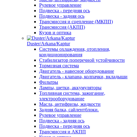
Рулевое управление
Подвеска - передняя ось
Подвеска - задняя ось
Трансмиссия и сцепление (МКПП)
Трансмиссия (АКПП)
Кузов и оптика
Duster/Arkana/Kaptur
Системы охлаждения, отопления,
кондиционирования
Стабилизатор поперечной устойчивости
Тормозная система
Двигатель - навесное оборудование
Двигатель - клапана, колпачки, вкладыши
Фильтры
Лампы, щетки, аккумуляторы
Топливная система, зажигание,
электрооборудование
Масла, антифризы, жидкости
Задняя балка, сайлентблоки.
Рулевое управление
Подвеска - задняя ось
Подвеска - передняя ось
Трансмиссия и АКПП