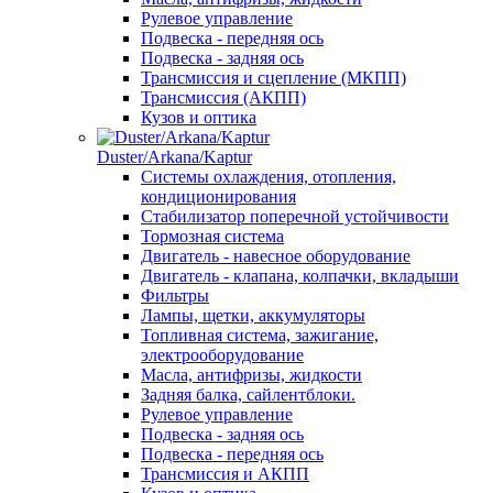
Рулевое управление
Подвеска - передняя ось
Подвеска - задняя ось
Трансмиссия и сцепление (МКПП)
Трансмиссия (АКПП)
Кузов и оптика
Duster/Arkana/Kaptur
Системы охлаждения, отопления,
кондиционирования
Стабилизатор поперечной устойчивости
Тормозная система
Двигатель - навесное оборудование
Двигатель - клапана, колпачки, вкладыши
Фильтры
Лампы, щетки, аккумуляторы
Топливная система, зажигание,
электрооборудование
Масла, антифризы, жидкости
Задняя балка, сайлентблоки.
Рулевое управление
Подвеска - задняя ось
Подвеска - передняя ось
Трансмиссия и АКПП