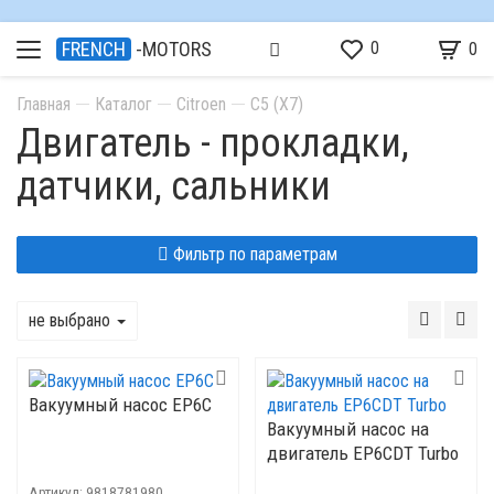
0
FRENCH
-MOTORS
0
Главная
Каталог
Citroen
C5 (X7)
Двигатель - прокладки,
датчики, сальники
Фильтр по параметрам
не выбрано
Вакуумный насос EP6C
Вакуумный насос на
двигатель EP6CDT Turbo
Артикул:
9818781980