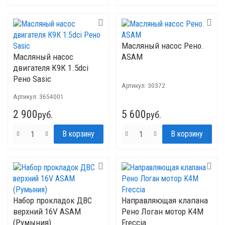
Масляный насос Рено.
Масляный насос
ASAM
двигателя К9К 1.5dci
Рено Sasic
Артикул:
30372
Артикул:
3654001
2 900
5 600
руб.
руб.
Набор прокладок ДВС
Направляющая клапана
верхний 16V ASAM
Рено Логан мотор K4M
(Румыния)
Freccia