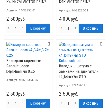
K4J/K7M VICTOR REINZ
K9К VICTOR REINZ
Артикул:
14-32157-01
Артикул:
14-32230-01
2 500
4 000
руб.
руб.
Вкладыш коренные
Renault Logan
Вкладыш шатуна с
k4j/k4m/k7m 0,25
замками на двигатели
k4j,k4m,k7m STD
Артикул:
MB588AM025
Kolbenschmidt
Артикул:
87845608
2 500
2 500
руб.
руб.