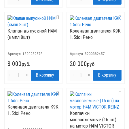
Клапан выпускной H4M
Коленвал двигателя К9К
(кмпл 8шт)
1.5dci Рено
Артикул:
132028257R
Артикул:
8200382457
8 000
20 000
руб.
руб.
Коленвал двигателя К9К
1.5dci Рено
Колпачки
маслосъемные (16 шт)
на мотор H4M VICTOR