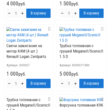
4 000
1 500
руб.
руб.
Свечи зажигания на
Трубка топливная с
мотор K4M (4 шт.)
грушей MeganeII/ScenicII
Renault Logan Zentparts
1.5 D
Артикул:
Z43057
Артикул:
8200571380
1 000
5 000
руб.
руб.
Трубка топливная с
грушей MeganeII/ScenicII
Форсунка топливная K9K