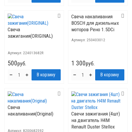
Свеча накаливания
BOSCH для дизельных
Свеча
моторов Рено 1.5DCi
зажигания(ORIGINAL)
Артикул:
250403012
Артикул:
224013682R
500
1 300
руб.
руб.
Свеча
накаливания(Original)
Свечи зажигания (4шт)
на двигатель H4M
Renault Duster Stellox
Артикул:
8200682592