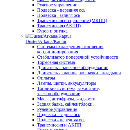
Рулевое управление
Подвеска - передняя ось
Подвеска - задняя ось
Трансмиссия и сцепление (МКПП)
Трансмиссия (АКПП)
Кузов и оптика
Duster/Arkana/Kaptur
Системы охлаждения, отопления,
кондиционирования
Стабилизатор поперечной устойчивости
Тормозная система
Двигатель - навесное оборудование
Двигатель - клапана, колпачки, вкладыши
Фильтры
Лампы, щетки, аккумуляторы
Топливная система, зажигание,
электрооборудование
Масла, антифризы, жидкости
Задняя балка, сайлентблоки.
Рулевое управление
Подвеска - задняя ось
Подвеска - передняя ось
Трансмиссия и АКПП