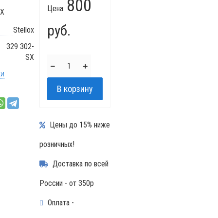
800
Цена:
SX
руб.
Stellox
329 302-
SX
ки
Цены до 15% ниже
розничных!
Доставка по всей
России - от 350р
Оплата -