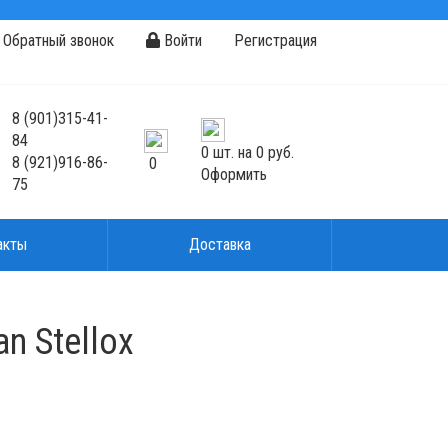
Обратный звонок
Войти
Регистрация
8
(901)
315-41-
84
0
шт. на
0 руб.
8
(921)
916-86-
0
Оформить
75
акты
Доставка
n Stellox