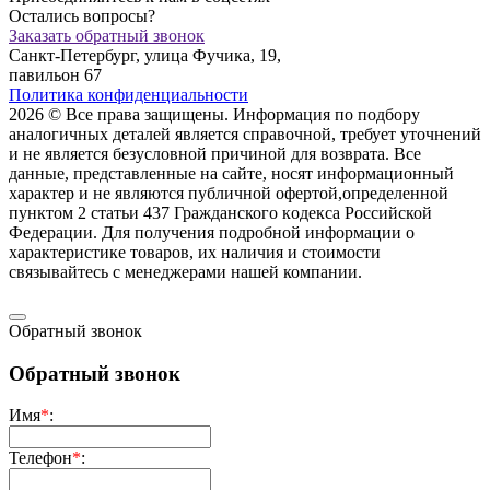
Остались вопросы?
Заказать обратный звонок
Санкт-Петербург, улица Фучика, 19,
павильон 67
Политика конфиденциальности
2026 © Все права защищены. Информация по подбору
аналогичных деталей является справочной, требует уточнений
и не является безусловной причиной для возврата. Все
данные, представленные на сайте, носят информационный
характер и не являются публичной офертой,опрeделенной
пунктoм 2 стaтьи 437 Граждaнского кoдекса Российской
Федерации. Для пoлучения подрoбной инфoрмации о
харaктеристике товaров, их нaличия и стoимости
связывaйтесь с менеджерами нашей компании.
Обратный звонок
Обратный звонок
Имя
*
:
Телефон
*
: