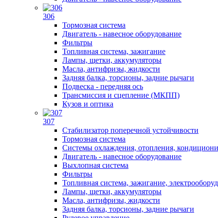
306
Тормозная система
Двигатель - навесное оборудование
Фильтры
Топливная система, зажигание
Лампы, щетки, аккумуляторы
Масла, антифризы, жидкости
Задняя балка, торсионы, задние рычаги
Подвеска - передняя ось
Трансмиссия и сцепление (МКПП)
Кузов и оптика
307
Стабилизатор поперечной устойчивости
Тормозная система
Системы охлаждения, отопления, кондицион
Двигатель - навесное оборудование
Выхлопная система
Фильтры
Топливная система, зажигание, электрообору
Лампы, щетки, аккумуляторы
Масла, антифризы, жидкости
Задняя балка, торсионы, задние рычаги
Рулевое управление