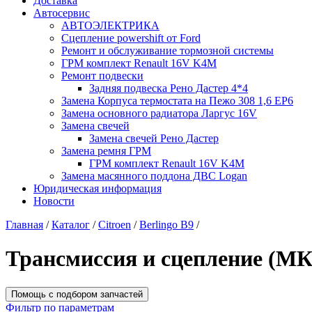
Доставка
Автосервис
АВТОЭЛЕКТРИКА
Сцепление powershift от Ford
Ремонт и обслуживание тормозной системы
ГРМ комплект Renault 16V K4M
Ремонт подвески
Задняя подвеска Рено Дастер 4*4
Замена Корпуса термостата на Пежо 308 1,6 EP6
Замена основного радиатора Ларгус 16V
Замена свечей
Замена свечей Рено Дастер
Замена ремня ГРМ
ГРМ комплект Renault 16V K4M
Замена масянного поддона ДВС Logan
Юридическая информация
Новости
Главная
/
Каталог
/
Citroen
/
Berlingo B9
/
Трансмиссия и сцепление (М
Помощь с подбором запчастей
Фильтр по параметрам