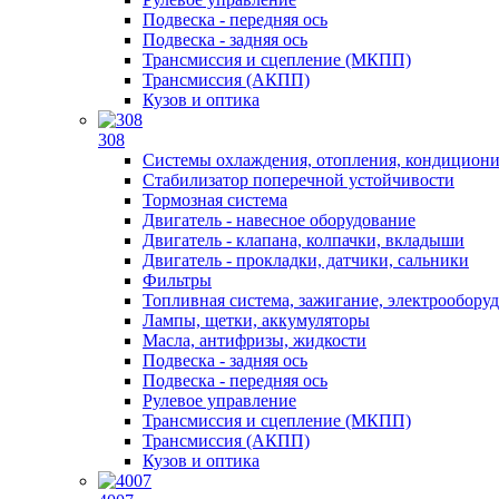
Подвеска - передняя ось
Подвеска - задняя ось
Трансмиссия и сцепление (МКПП)
Трансмиссия (АКПП)
Кузов и оптика
308
Системы охлаждения, отопления, кондицион
Стабилизатор поперечной устойчивости
Тормозная система
Двигатель - навесное оборудование
Двигатель - клапана, колпачки, вкладыши
Двигатель - прокладки, датчики, сальники
Фильтры
Топливная система, зажигание, электрообору
Лампы, щетки, аккумуляторы
Масла, антифризы, жидкости
Подвеска - задняя ось
Подвеска - передняя ось
Рулевое управление
Трансмиссия и сцепление (МКПП)
Трансмиссия (АКПП)
Кузов и оптика