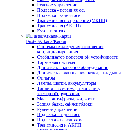
Рулевое управление
Подвеска - передняя ось
Подвеска - задняя ось
Трансмиссия и сцепление (МКПП)
Трансмиссия (АКПП)
Кузов и оптика
Duster/Arkana/Kaptur
Системы охлаждения, отопления,
кондиционирования
Стабилизатор поперечной устойчивости
Тормозная система
Двигатель - навесное оборудование
Двигатель - клапана, колпачки, вкладыши
Фильтры
Лампы, щетки, аккумуляторы
Топливная система, зажигание,
электрооборудование
Масла, антифризы, жидкости
Задняя балка, сайлентблоки.
Рулевое управление
Подвеска - задняя ось
Подвеска - передняя ось
Трансмиссия и АКПП