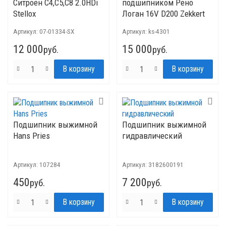
Ситроен C4,C5,C8 2.0HDi
подшипником Рено
Stellox
Логан 16V D200 Zekkert
Артикул:
07-01334-SX
Артикул:
ks-4301
12 000
15 000
руб.
руб.
Подшипник выжимной
Подшипник выжимной
Hans Pries
гидравлический
Артикул:
107284
Артикул:
3182600191
450
7 200
руб.
руб.