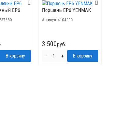
яный EP6
Поршень EP6 YENMAK
737680
Артикул:
4104000
3 500
.
руб.