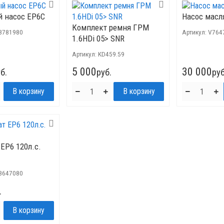
 насос EP6C
Насос масл
Комплект ремня ГРМ
8781980
Артикул:
V764
1.6HDi 05> SNR
Артикул:
KD459.59
5 000
30 000
б.
руб.
руб
EP6 120л.с.
8647080
.