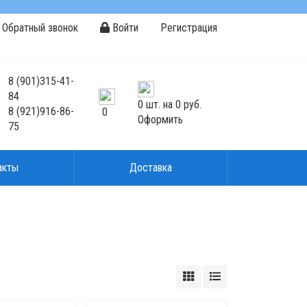
Обратный звонок
Войти
Регистрация
8
(901)
315-41-
84
0
шт. на
0 руб.
8
(921)
916-86-
0
Оформить
75
акты
Доставка