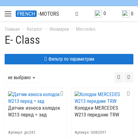
0
FRENCH
-MOTORS
0
Главная
Каталог
Иномарки
Mercedes
E- Class
Фильтр по параметрам
не выбрано
Датчик износа колодок
Колодки MERCEDES
W213 перед = зад
W213 передние TRW
Артикул:
gic242
Артикул:
GDB2097