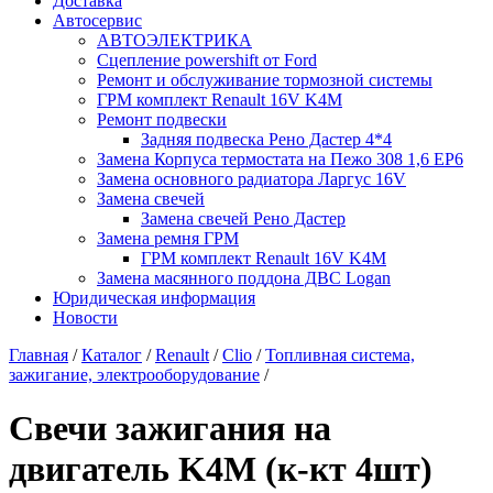
Доставка
Автосервис
АВТОЭЛЕКТРИКА
Сцепление powershift от Ford
Ремонт и обслуживание тормозной системы
ГРМ комплект Renault 16V K4M
Ремонт подвески
Задняя подвеска Рено Дастер 4*4
Замена Корпуса термостата на Пежо 308 1,6 EP6
Замена основного радиатора Ларгус 16V
Замена свечей
Замена свечей Рено Дастер
Замена ремня ГРМ
ГРМ комплект Renault 16V K4M
Замена масянного поддона ДВС Logan
Юридическая информация
Новости
Главная
/
Каталог
/
Renault
/
Clio
/
Топливная система,
зажигание, электрооборудование
/
Свечи зажигания на
двигатель K4M (к-кт 4шт)