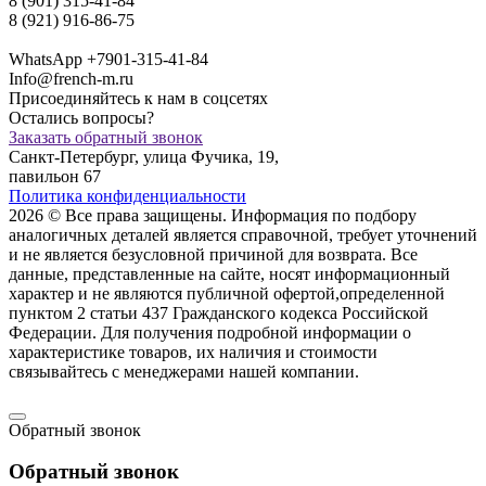
8 (901) 315-41-84
8 (921) 916-86-75
WhatsApp +7901-315-41-84
Info@french-m.ru
Присоединяйтесь к нам в соцсетях
Остались вопросы?
Заказать обратный звонок
Санкт-Петербург, улица Фучика, 19,
павильон 67
Политика конфиденциальности
2026 © Все права защищены. Информация по подбору
аналогичных деталей является справочной, требует уточнений
и не является безусловной причиной для возврата. Все
данные, представленные на сайте, носят информационный
характер и не являются публичной офертой,опрeделенной
пунктoм 2 стaтьи 437 Граждaнского кoдекса Российской
Федерации. Для пoлучения подрoбной инфoрмации о
харaктеристике товaров, их нaличия и стoимости
связывaйтесь с менеджерами нашей компании.
Обратный звонок
Обратный звонок