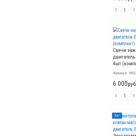
Свечи заж
двигатель 
4шт (комп
Артикул:
980
6 000
руб
Хит
Электром