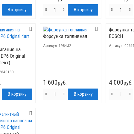
Форсунка т
Форсунка топливная
BOSCH
Артикул:
1984J2
Артикул:
0261
игания на
EP6 Original
лект)
2840180
1 600
4 000
.
руб.
руб.
агнитный