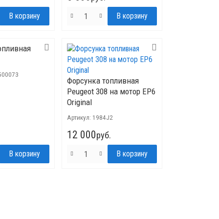
опливная
500073
Форсунка топливная
Peugeot 308 на мотор EP6
Original
Артикул:
1984J2
12 000
руб.