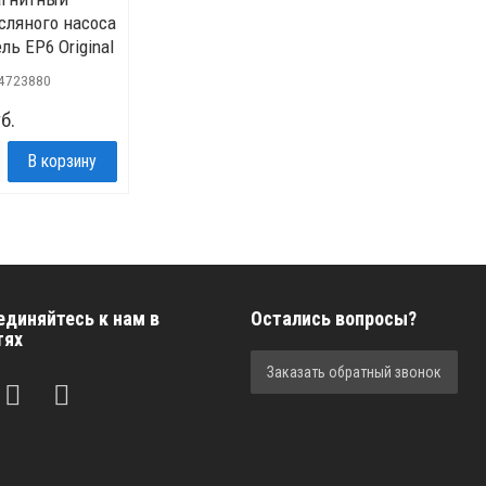
сляного насоса
ль EP6 Original
4723880
б.
единяйтесь к нам в
Остались вопросы?
тях
Заказать обратный звонок