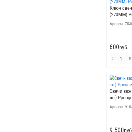
Ключ свеч
(270ММ) P
Артикул:
753
600
руб.
Свечи заж
шт) Ppeuge
Артикул:
915
9 500
руб