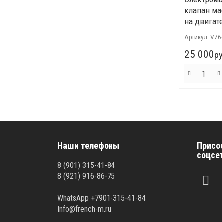
клапан ма
на двигате
Артикул:
V76
25 000
ру
Наши телефоны
Присо
соцсе
8 (901) 315-41-84
8 (921) 916-86-75
WhatsApp +7901-315-41-84
Info@french-m.ru