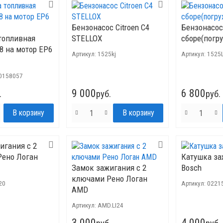
Бензонасос Citroen С4
Бензонасос
топливная
STELLOX
сборе(погр
8 на мотор EP6
Артикул:
1525kj
Артикул:
1525
0158057
9 000
6 800
.
руб.
руб.
игания с 2
ено Логан
Катушка за
Замок зажигания с 2
Bosch
ключами Рено Логан
20
Артикул:
0221
AMD
Артикул:
AMD.LI24
3 000
4 000