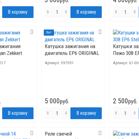
.
руб.
руб.
Хит
ажигания
Катушка зажигания на
Катушки з
gan Zekkert
двигатель ЕР6 ORIGINAL
Пежо 308 EP
1017
Артикул:
597091
Артикул:
61-0
5 000
2 500
.
руб.
руб.
Реле свечей