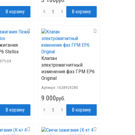
руб.
ажигания
6 Stellox
Клапан
0075-SX
электромагнитный
изменения фаз ГРМ EP6
Original
Артикул:
1628924280
9 000
руб.