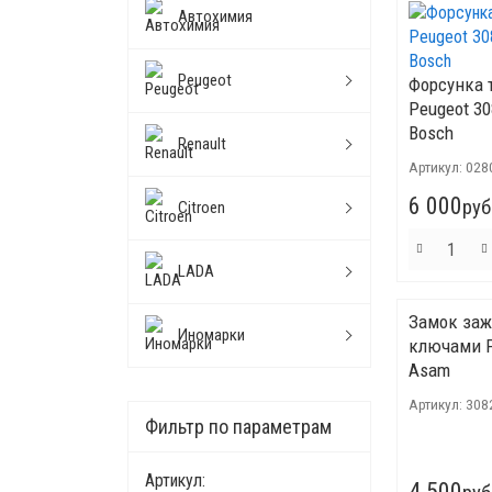
Автохимия
Peugeot
Форсунка 
Peugeot 30
Bosch
Renault
Артикул:
028
6 000
руб
Citroen
LADA
Замок заж
Иномарки
ключами Р
Asam
Артикул:
308
Фильтр по параметрам
Артикул:
4 500