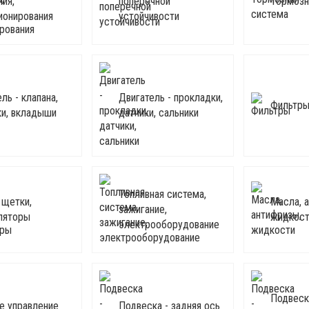
ния,
поперечной
Тормозн
ионирования
устойчивости
ль - клапана,
Двигатель - прокладки,
Фильтр
ки, вкладыши
датчики, сальники
Топливная система,
 щетки,
Масла, 
зажигание,
ляторы
жидкост
электрооборудование
Подвеск
е управление
Подвеска - задняя ось