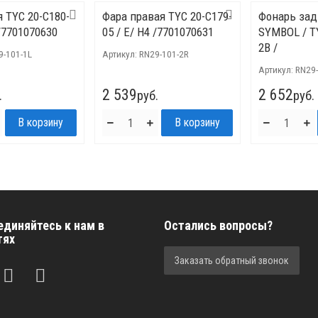
 TYC 20-C180-
Фара правая TYC 20-C179-
Фонарь за
 /7701070630
05 / Е/ H4 /7701070631
SYMBOL / T
2B /
9-101-1L
Артикул:
RN29-101-2R
Артикул:
RN29-
2 539
2 652
.
руб.
руб.
единяйтесь к нам в
Остались вопросы?
тях
Заказать обратный звонок