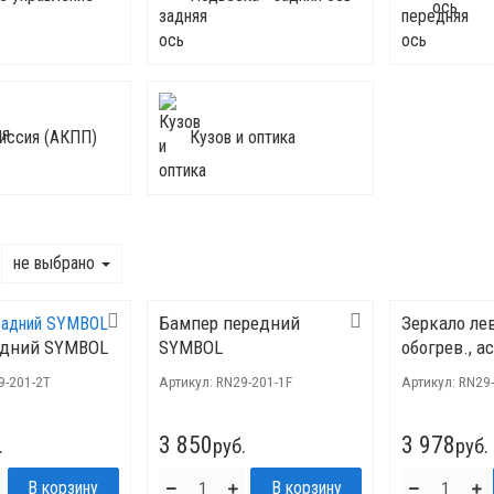
ось
иссия (АКПП)
Кузов и оптика
не выбрано
Бампер передний
Зеркало ле
адний SYMBOL
SYMBOL
обогрев., ас
9-201-2T
Артикул:
RN29-201-1F
Артикул:
RN29-
3 850
3 978
.
руб.
руб.