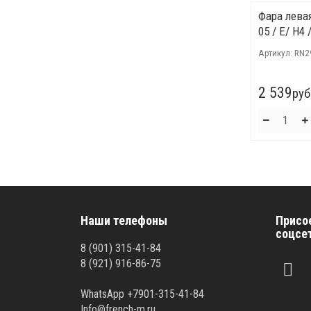
Фара левая
05 / Е/ H4
Артикул:
RN2
2 539
руб
Наши телефоны
Присо
соцсе
8 (901) 315-41-84
8 (921) 916-86-75
WhatsApp +7901-315-41-84
Info@french-m.ru