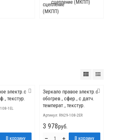
сцепление (МКПП)
вое электр.с
Зеркало правое электр.с
ф., текстур.
обогрев., сфер., с датч.
температ., текстур.
108-1EL
Артикул:
RN29-108-2ER
3 978
руб.