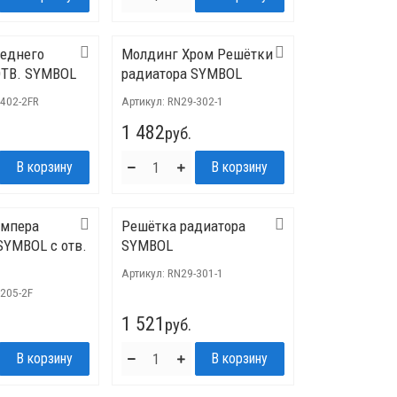
еднего
Молдинг Хром Решётки
ОТВ. SYMBOL
радиатора SYMBOL
-402-2FR
Артикул:
RN29-302-1
1 482
руб.
ампера
Решётка радиатора
SYMBOL с отв.
SYMBOL
Артикул:
RN29-301-1
205-2F
1 521
руб.