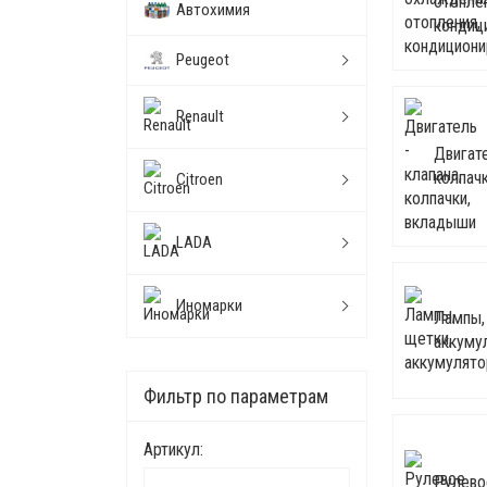
отопле
Автохимия
кондиц
Peugeot
Renault
Двигате
колпач
Citroen
LADA
Иномарки
Лампы,
аккуму
Фильтр по параметрам
Артикул:
Рулево