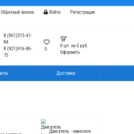
Обратный звонок
Войти
Регистрация
8
(901)
315-41-
84
0
шт. на
0 руб.
8
(921)
916-86-
0
Оформить
75
акты
Доставка
Двигатель - навесное