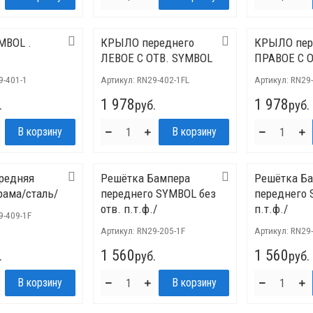
MBOL .
КРЫЛО переднего
КРЫЛО пер
ЛЕВОЕ С ОТВ. SYMBOL
ПРАВОЕ С 
9-401-1
Артикул:
RN29-402-1FL
Артикул:
RN29
1 978
1 978
.
руб.
руб.
редняя
Решётка Бампера
Решётка Б
рама/сталь/
переднего SYMBOL без
переднего 
отв. п.т.ф./
п.т.ф./
9-409-1F
Артикул:
RN29-205-1F
Артикул:
RN29-
1 560
1 560
.
руб.
руб.