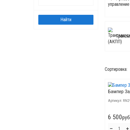
Трансм
Сортировка:
Бампер З
Артикул:
RN2
6 500
руб