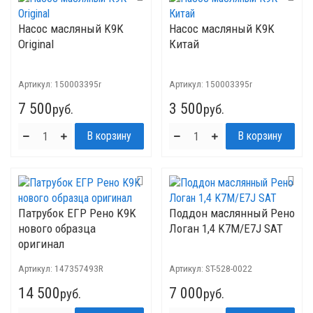
Насос масляный K9K
Насос масляный K9K
Original
Китай
Артикул:
150003395r
Артикул:
150003395r
7 500
3 500
руб.
руб.
Патрубок ЕГР Рено K9K
Поддон маслянный Рено
нового образца
Логан 1,4 K7M/E7J SAT
оригинал
Артикул:
147357493R
Артикул:
ST-528-0022
14 500
7 000
руб.
руб.