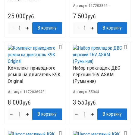
Артикул:
117203866r
25 000
7 500
руб.
руб.
Комплект приводного
Набор прокладок ДВС
ремня на двигатель K9K
верхний 16V ASAM
Original
(Румыния)
Артикул:
117203694R
Артикул:
55044
8 000
3 550
руб.
руб.