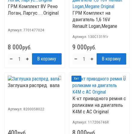
ГРМ Комплект 8V Рено
Логан, Ларгус....Original
ГРМ Комплект на
двигатель 1,6 16V
Renault Logan,Megane
Артикул:
7701477024
Original
Артикул:
130C13191r
8 000
9 000
руб.
руб.
Хит
Заглушка распред. вала
К-кт приводного ремня с
роликами на двигатель
Артикул:
8200058022
K4M c AC Original
Артикул:
117206746R
400
8 000
руб.
руб.