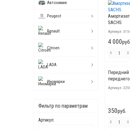
Автохимия
Амортизат
Peugeot
SACHS
Renault
Артикул:
315
4 000
руб
Citroen
LADA
Передний 
переднего
Иномарки
Артикул:
225
Фильтр по параметрам
350
руб.
Артикул: