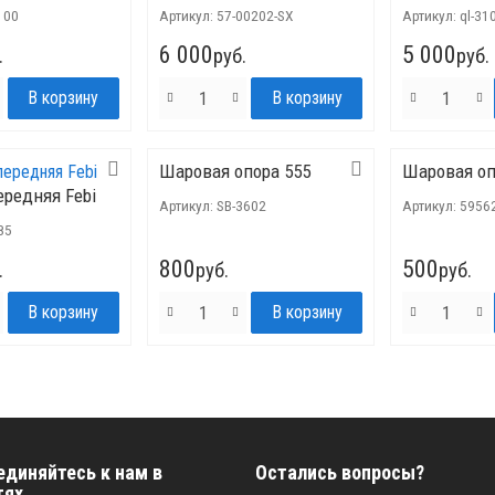
100
Артикул:
57-00202-SX
Артикул:
ql-31
6 000
5 000
.
руб.
руб.
Шаровая опора 555
Шаровая о
ередняя Febi
Артикул:
SB-3602
Артикул:
5956
85
800
500
.
руб.
руб.
единяйтесь к нам в
Остались вопросы?
тях