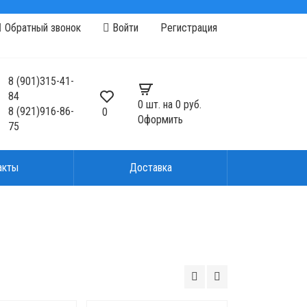
Обратный звонок
Войти
Регистрация
8
(901)
315-41-
84
0
шт. на
0 руб.
8
(921)
916-86-
0
Оформить
75
акты
Доставка