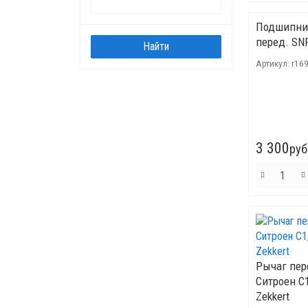
Подшипни
перед. SN
Артикул:
r169
3 300
руб
Рычаг пер
Ситроен C
Zekkert