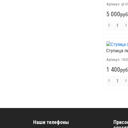
Артикул:
ql-3
5 000
руб
Ступица п
Артикул:
182
1 400
руб
Наши телефоны
Присо
соцсе