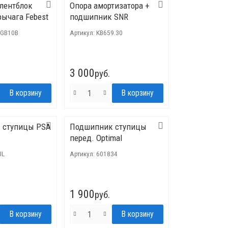
лентблок
Опора амортизатора +
рычага Febest
подшипник SNR
KGB10B
Артикул:
KB659.30
3 000
руб.
 ступицы PSA
Подшипник ступицы
перед. Optimal
JL
Артикул:
601834
1 900
руб.