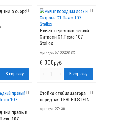
дний в сборе
8
Рычаг передний левый
Ситроен C1,Пежо 107
Stellox
Артикул:
57-00203-SX
6 000
руб.
Стойка стабилизатора
передняя FEBI BILSTEIN
Артикул:
27438
едний правый
,Пежо 107