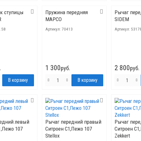
к ступицы
Пружина передняя
Рычаг пере
R
MAPCO
SIDEM
.58
Артикул:
70413
Артикул:
5317
1 300
2 800
.
руб.
руб.
едний левый
Рычаг передний правый
Рычаг пер
1,Пежо 107
Ситроен C1,Пежо 107
Ситроен C1
Stellox
Zekkert