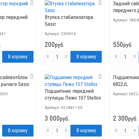
Задний сай
переднего 
ор передний
Втулка стабилизатора
Артикул:
TAB-
Sasic
447
Артикул:
2300016
200
550
.
руб.
руб.
сайлентблок
Подшипник
 рычага Sasic
6822JL
Подшипник передней
0003
Артикул:
6822
ступицы Пежо 107 Stellox
Артикул:
43-28811-SX
3 000
2 300
руб.
руб.