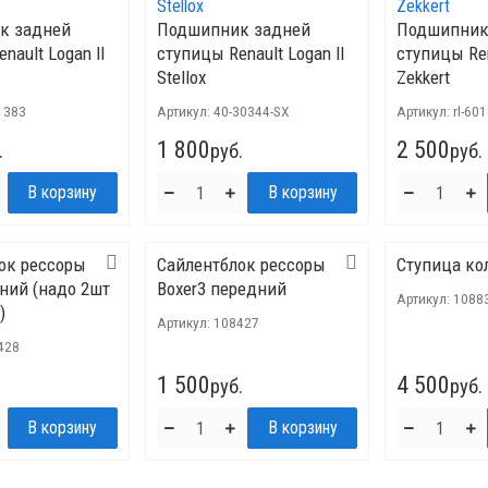
к задней
Подшипник задней
Подшипник
nault Logan lI
ступицы Renault Logan lI
ступицы Ren
Stellox
Zekkert
1383
Артикул:
40-30344-SX
Артикул:
rl-60
1 800
2 500
.
руб.
руб.
ок рессоры
Сайлентблок рессоры
Ступица ко
дний (надо 2шт
Boxer3 передний
Артикул:
1088
)
Артикул:
108427
428
1 500
4 500
руб.
руб.