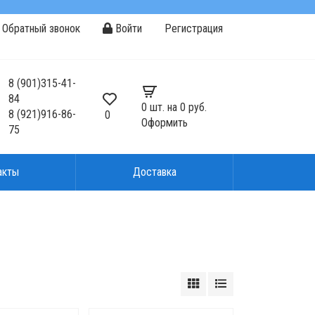
Обратный звонок
Войти
Регистрация
8
(901)
315-41-
84
0
шт. на
0 руб.
8
(921)
916-86-
0
Оформить
75
акты
Доставка