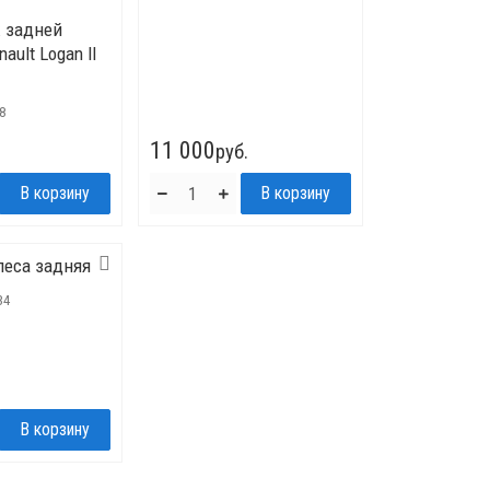
 задней
ault Logan lI
18
11 000
руб.
леса задняя
34