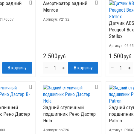
ор задний
Амортизатор задний
Monroe
0170007
Артикул:
V2132
Датчик ABS
Peugeot Boxe
Stellox
Артикул:
06-6
2 500
1 500
.
руб.
руб.
тупичный
Задний ступичный
Задний ст
 Рено Дастер
подшипник Рено Дастер
подшипник
Hola
Patron
003
Артикул:
nb726
Артикул:
PBK6