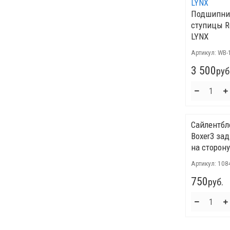
Подшипни
ступицы Re
LYNX
Артикул:
WB-
3 500
руб
Сайлентбл
Boxer3 за
на сторону
Артикул:
108
750
руб.