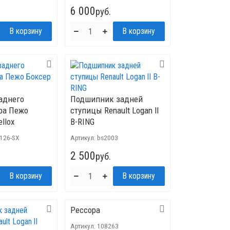
6 000
руб.
аднего
Подшипник задней
ра Пежо
ступицы Renault Logan lI
ellox
B-RING
8126-SX
Артикул:
bs2003
2 500
руб.
Рессора
Артикул:
108263