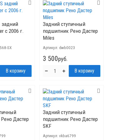
 задний
Задний ступичный
r с 2006 г.
подшипник Рено Дастер
Miles
5568-SX
Артикул:
dwb0023
3 500
руб.
упичный
Задний ступичный
 Рено Дастер
подшипник Рено Дастер
SKF
799
Артикул:
vkba6799