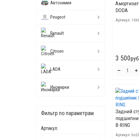
Автохимия
Амортизат
DODA
Peugeot
Артикул:
106
Renault
Citroen
3 500
руб
LADA
Иномарки
Задний с
Фильтр по параметрам
подшипник
B-RING
Артикул:
Артикул:
bs2