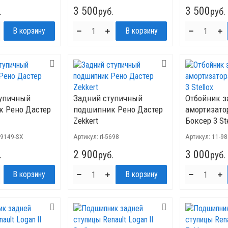
3 500
3 500
.
руб.
руб.
тупичный
Задний ступичный
Отбойник з
 Рено Дастер
подшипник Рено Дастер
амортизато
Zekkert
Боксер 3 St
29149-SX
Артикул:
rl-5698
Артикул:
11-9
2 900
3 000
.
руб.
руб.