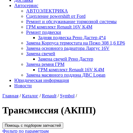
Доставка
Автосервис
АВТОЭЛЕКТРИКА
Сцепление powershift от Ford
Ремонт и обслуживание тормозной системы
ГРМ комплект Renault 16V K4M
Ремонт подвески
Задняя подвеска Рено Дастер 4*4
Замена Корпуса термостата на Пежо 308 1,6 EP6
Замена основного радиатора Ларгус 16V
Замена свечей
Замена свечей Рено Дастер
Замена ремня ГРМ
ГРМ комплект Renault 16V K4M
Замена масянного поддона ДВС Logan
Юридическая информация
Новости
Главная
/
Каталог
/
Renault
/
Symbol
/
Трансмиссия (АКПП)
Помощь с подбором запчастей
Фильтр по параметрам