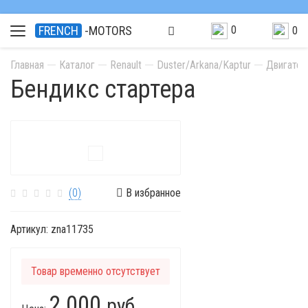
0
FRENCH
-MOTORS
0
Главная
Каталог
Renault
Duster/Arkana/Kaptur
Двигател
Бендикс стартера
(0)
В избранное
Артикул:
znа11735
Товар временно отсутствует
2 000
руб.