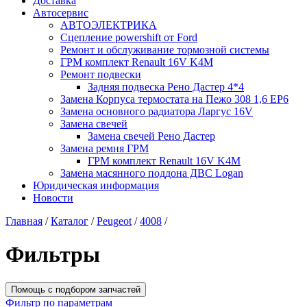
Доставка
Автосервис
АВТОЭЛЕКТРИКА
Сцепление powershift от Ford
Ремонт и обслуживание тормозной системы
ГРМ комплект Renault 16V K4M
Ремонт подвески
Задняя подвеска Рено Дастер 4*4
Замена Корпуса термостата на Пежо 308 1,6 EP6
Замена основного радиатора Ларгус 16V
Замена свечей
Замена свечей Рено Дастер
Замена ремня ГРМ
ГРМ комплект Renault 16V K4M
Замена масянного поддона ДВС Logan
Юридическая информация
Новости
Главная
/
Каталог
/
Peugeot
/
4008
/
Фильтры
Помощь с подбором запчастей
Фильтр по параметрам