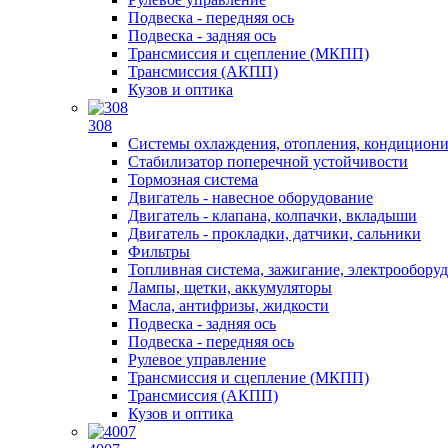
Подвеска - передняя ось
Подвеска - задняя ось
Трансмиссия и сцепление (МКПП)
Трансмиссия (АКПП)
Кузов и оптика
308
Системы охлаждения, отопления, кондицион
Стабилизатор поперечной устойчивости
Тормозная система
Двигатель - навесное оборудование
Двигатель - клапана, колпачки, вкладыши
Двигатель - прокладки, датчики, сальники
Фильтры
Топливная система, зажигание, электрообору
Лампы, щетки, аккумуляторы
Масла, антифризы, жидкости
Подвеска - задняя ось
Подвеска - передняя ось
Рулевое управление
Трансмиссия и сцепление (МКПП)
Трансмиссия (АКПП)
Кузов и оптика