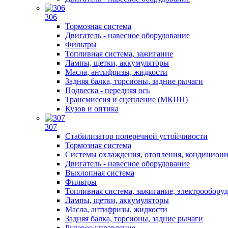
306
Тормозная система
Двигатель - навесное оборудование
Фильтры
Топливная система, зажигание
Лампы, щетки, аккумуляторы
Масла, антифризы, жидкости
Задняя балка, торсионы, задние рычаги
Подвеска - передняя ось
Трансмиссия и сцепление (МКПП)
Кузов и оптика
307
Стабилизатор поперечной устойчивости
Тормозная система
Системы охлаждения, отопления, кондицион
Двигатель - навесное оборудование
Выхлопная система
Фильтры
Топливная система, зажигание, электрообору
Лампы, щетки, аккумуляторы
Масла, антифризы, жидкости
Задняя балка, торсионы, задние рычаги
Рулевое управление