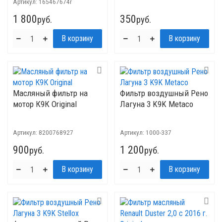
Артикул:
165467674r
1 800
350
руб.
руб.
Масляный фильтр на
Фильтр воздушный Рено
мотор К9К Original
Лагуна 3 K9K Metaco
Артикул:
8200768927
Артикул:
1000-337
900
1 200
руб.
руб.