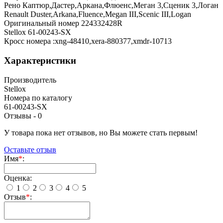
Рено Каптюр,Дастер,Аркана,Флюенс,Меган 3,Сценик 3,Логан
Renault Duster,Arkana,Fluence,Megan III,Scenic III,Logan
Оригинальный номер 224332428R
Stellox 61-00243-SX
Кросс номера :xng-48410,xera-880377,xmdr-10713
Характеристики
Производитель
Stellox
Номера по каталогу
61-00243-SX
Отзывы -
0
У товара пока нет отзывов, но Вы можете стать первым!
Оставьте отзыв
Имя
*
:
Оценка:
1
2
3
4
5
Отзыв
*
: