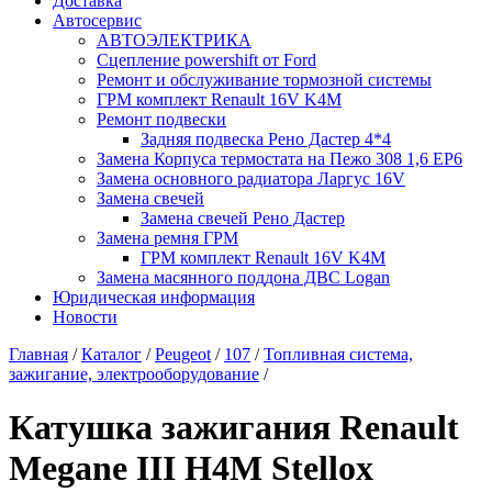
Доставка
Автосервис
АВТОЭЛЕКТРИКА
Сцепление powershift от Ford
Ремонт и обслуживание тормозной системы
ГРМ комплект Renault 16V K4M
Ремонт подвески
Задняя подвеска Рено Дастер 4*4
Замена Корпуса термостата на Пежо 308 1,6 EP6
Замена основного радиатора Ларгус 16V
Замена свечей
Замена свечей Рено Дастер
Замена ремня ГРМ
ГРМ комплект Renault 16V K4M
Замена масянного поддона ДВС Logan
Юридическая информация
Новости
Главная
/
Каталог
/
Peugeot
/
107
/
Топливная система,
зажигание, электрооборудование
/
Катушка зажигания Renault
Megane III H4M Stellox