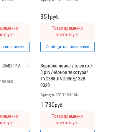
351
руб.
 временно
Товар временно
тствует
отсутствует
 о появлении
Сообщить о появлении
-- СМОТРИ
Зеркало левое / электр./
3 pin /чёрное текстура/
TYC388-RND036E/ 328-
-108-5LR
0028
Артикул:
RN13-108-1EL
1 730
руб.
 временно
Товар временно
тствует
отсутствует