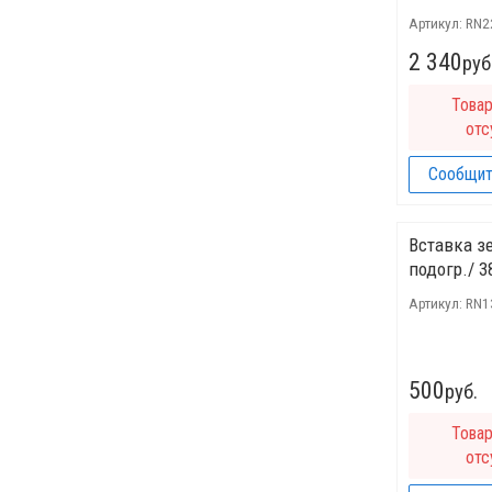
Артикул:
RN2
2 340
руб
Това
отс
Сообщит
Вставка з
подогр./ 
Артикул:
RN1
500
руб.
Това
отс