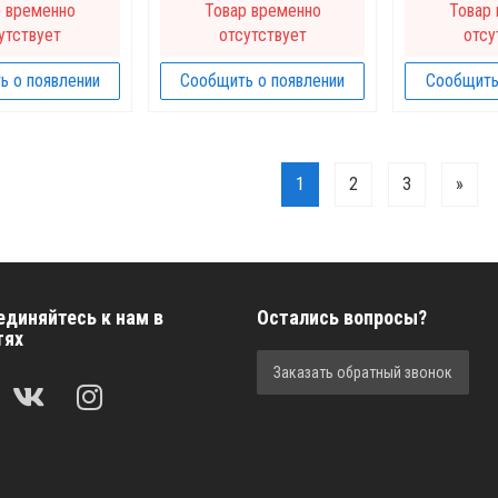
р временно
Товар временно
Товар
утствует
отсутствует
отсу
ь о появлении
Сообщить о появлении
Сообщить
1
2
3
»
единяйтесь к нам в
Остались вопросы?
тях
Заказать обратный звонок