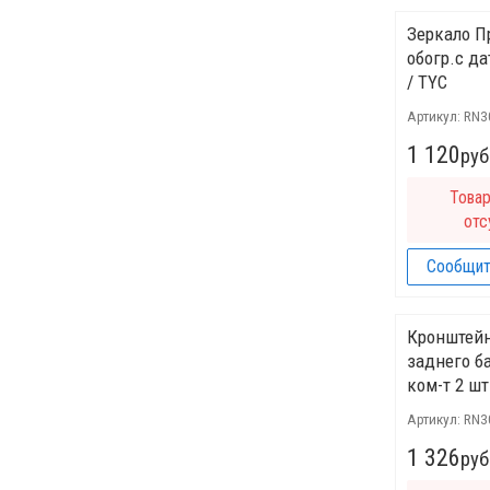
Зеркало П
обогр.с дат
/ TYC
Артикул:
RN3
1 120
руб
Това
отс
Сообщит
Кронштей
заднего б
ком-т 2 шт
Артикул:
RN3
1 326
руб