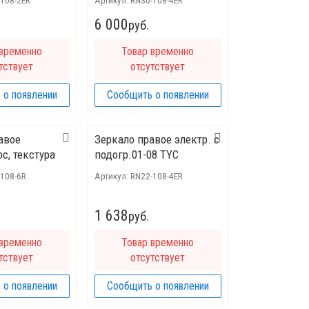
-108-2ER
Артикул:
RN30-108-4ER
6 000
руб.
 временно
Товар временно
тствует
отсутствует
 о появлении
Сообщить о появлении
авое
Зеркало правое электр. с
с, текстура
подогр.01-08 TYC
-108-6R
Артикул:
RN22-108-4ER
1 638
руб.
 временно
Товар временно
тствует
отсутствует
 о появлении
Сообщить о появлении