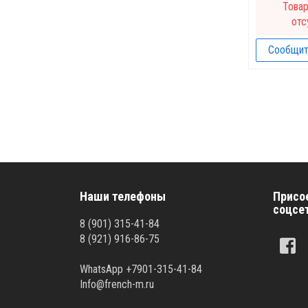
Това
отс
Сообщит
Наши телефоны
Присо
соцсе
8 (901) 315-41-84
8 (921) 916-86-75
WhatsApp +7901-315-41-84
Info@french-m.ru