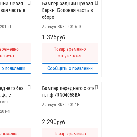
дний Левая
Бампер задний Правая
вая часть в
Верхн. Боковая часть в
сборе
-201-5TL
Артикул:
RN30-201-6TR
1 326
руб.
 временно
Товар временно
тствует
отсутствует
 о появлении
Сообщить о появлении
еднего без
Бампер переднего с отв.
.ф., с
п.т.ф./RN04068BA
ом-т
Артикул:
RN30-201-1F
201-4F
2 290
руб.
 временно
Товар временно