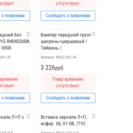
тствует
отсутствует
 о появлении
Сообщить о появлении
едний без
Бампер передний грунт
 TYG RN04026BA
шагрень=шершавый /
0-0000
Тайвань /
201-3F
Артикул:
RN22-201-4F
3 226
руб.
 временно
Товар временно
тствует
отсутствует
 о появлении
Сообщить о появлении
ркала Л=П с
Вставка зеркала Л=П,
асфер. 06, 01-08, /TYC
-109-2LR
Артикул:
RN22-109-1LR