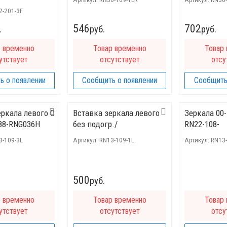
2-201-3F
546
702
.
руб.
руб.
р временно
Товар временно
Товар
утствует
отсутствует
отсу
ь о появлении
Сообщить о появлении
Сообщить
еркала левого C
Вставка зеркала левого
Зеркала 00
388-RNG036H
без подогр./
RN22-108-
3-109-3L
Артикул:
RN13-109-1L
Артикул:
RN13
500
руб.
р временно
Товар временно
Товар
утствует
отсутствует
отсу