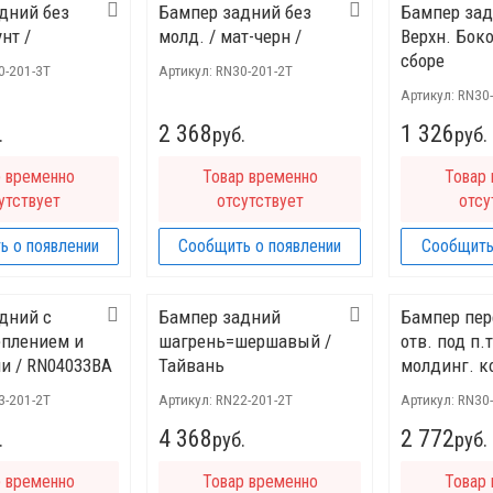
дний без
Бампер задний без
Бампер за
нт /
молд. / мат-черн /
Верхн. Боко
сборе
0-201-3T
Артикул:
RN30-201-2T
Артикул:
RN30
2 368
1 326
.
руб.
руб.
р временно
Товар временно
Товар
утствует
отсутствует
отсу
ь о появлении
Сообщить о появлении
Сообщить
дний с
Бампер задний
Бампер пер
еплением и
шагрень=шершавый /
отв. под п.т
и / RN04033BA
Тайвань
молдинг. к
3-201-2T
Артикул:
RN22-201-2T
Артикул:
RN30-
4 368
2 772
.
руб.
руб.
р временно
Товар временно
Товар