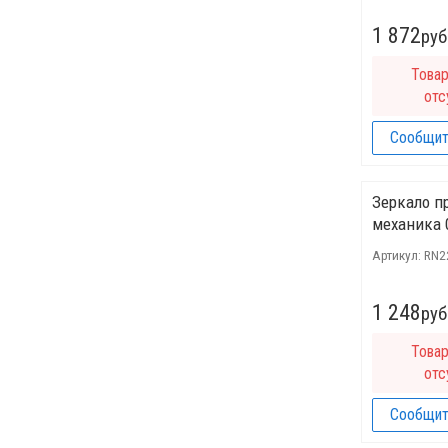
1 872
руб
Това
отс
Сообщит
Зеркало п
механика 
Артикул:
RN2
1 248
руб
Това
отс
Сообщит