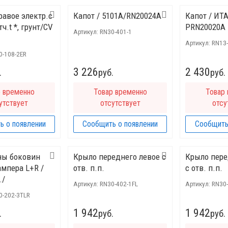
равое электр.с
Капот / 5101A/RN20024A
Капот / ИТ
ч.t *, грунт/CV
PRN20020A
Артикул:
RN30-401-1
Артикул:
RN13-
0-108-2ER
3 226
2 430
.
руб.
руб.
р временно
Товар временно
Товар
утствует
отсутствует
отсу
ь о появлении
Сообщить о появлении
Сообщить
ны боковин
Крыло переднего левое с
Крыло пере
ампера L+R /
отв. п.п.
с отв. п.п.
./
Артикул:
RN30-402-1FL
Артикул:
RN30
0-202-3TLR
1 942
1 942
.
руб.
руб.