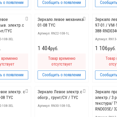
ь о появлении
Сообщить о появлении
Сообщить
евое
Зеркало левое механика
Зеркало ле
ыв. электр.с
01-08 TYC
97-01 / VM-
унт/TYC
388-RND034
Артикул:
RN22-108-1L
0-108-3EL
Артикул:
RN13-
1 404
1 106
.
руб.
руб.
р временно
Товар временно
Товар
утствует
отсутствует
отсу
ь о появлении
Сообщить о появлении
Сообщить
вое электр. с
Зеркало Левое электр.с
Зеркало пр
-08 TYC
обогр., грунт/CV / TYC
электр./ 3 
текстура/ T
2-108-3EL
Артикул:
RN30-108-1EL
RND035E/ 3