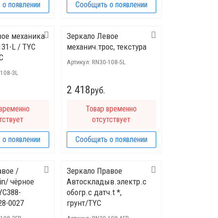
 о появлении
Сообщить о появлении
вое механика
Зеркало Левое
131-L / TYC
механич.трос, текстура
C
Артикул:
RN30-108-5L
108-3L
2 418
руб.
 временно
Товар временно
тствует
отсутствует
 о появлении
Сообщить о появлении
авое /
Зеркало Правое
pin/ чёрное
Автоскладыв.электр.с
YC388-
обогр.с датч.t *,
28-0027
грунт/TYC