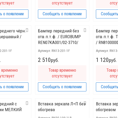
утствует
отсутствует
отсу
ь о появлении
Сообщить о появлении
Сообщить
реднего чёрн.
Бампер передний без
Бампер пер
шершавый /
отв.п.т.ф. / EUROBUMP
отв.п.т.ф.
REN07KA001/02-3710/
/ RN810000
2-201-1F
Артикул:
RN13-201-1F
Артикул:
RN13-
2 510
1 120
.
руб.
руб.
р временно
Товар временно
Товар
утствует
отсутствует
отсу
ь о появлении
Сообщить о появлении
Сообщить
редний с
Вставка зеркала Л=П без
Вставка зе
ми МЕЛКИЙ
обогрева
обогревом
Артикул:
RN30-109-1LR
Артикул:
RN30