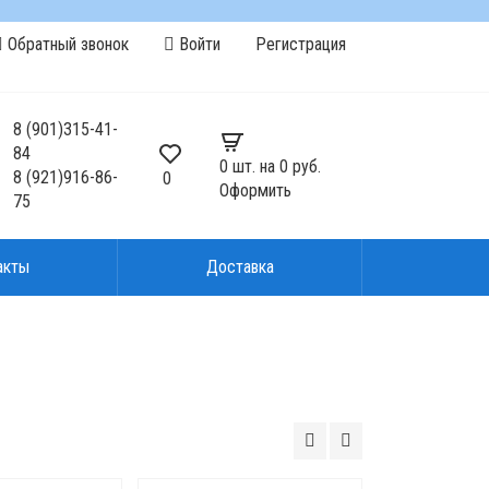
Обратный звонок
Войти
Регистрация
8
(901)
315-41-
84
0
шт. на
0 руб.
8
(921)
916-86-
0
Оформить
75
акты
Доставка