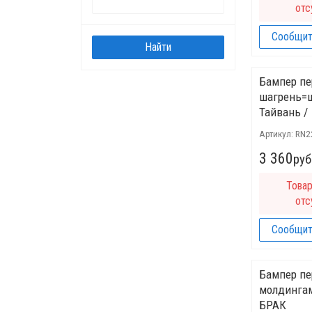
отс
Сообщит
Бампер пе
шагрень=
Тайвань /
Артикул:
RN2
3 360
руб
Това
отс
Сообщит
Бампер пе
молдинга
БРАК