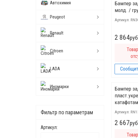
Автохимия
Бампер за
молд. / гру
Peugeot
Артикул:
RN3
Renault
2 864
руб
Това
Citroen
отс
LADA
Сообщит
Иномарки
Бампер за
пласт.укр
катафотам
Фильтр по параметрам
Артикул:
RN1
2 667
руб
Артикул:
Това