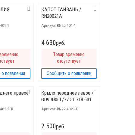
АЛИЯ
КАПОТ ТАЙВАНЬ /
RN20021A
401-1
Артикул:
RN22-401-1
4 630
руб.
 временно
Товар временно
тствует
отсутствует
 о появлении
Сообщить о появлении
днего правое
Крыло переднее левое /
GD99D06L/77 51 718 631
-402-2FR
Артикул:
RN22-402-1FL
2 500
руб.