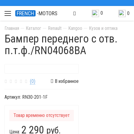
0
FRENCH
-MOTORS
0
Главная
Каталог
Renault
Kangoo
Кузов и оптика
Бампер переднего с отв.
п.т.ф./RN04068BA
(0)
В избранное
Артикул:
RN30-201-1F
Товар временно отсутствует
2 290
руб.
Цена: