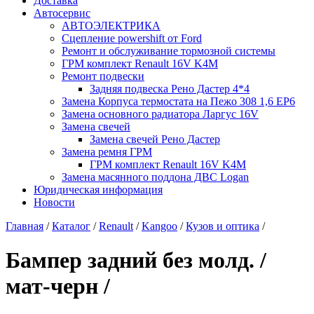
Доставка
Автосервис
АВТОЭЛЕКТРИКА
Сцепление powershift от Ford
Ремонт и обслуживание тормозной системы
ГРМ комплект Renault 16V K4M
Ремонт подвески
Задняя подвеска Рено Дастер 4*4
Замена Корпуса термостата на Пежо 308 1,6 EP6
Замена основного радиатора Ларгус 16V
Замена свечей
Замена свечей Рено Дастер
Замена ремня ГРМ
ГРМ комплект Renault 16V K4M
Замена масянного поддона ДВС Logan
Юридическая информация
Новости
Главная
/
Каталог
/
Renault
/
Kangoo
/
Кузов и оптика
/
Бампер задний без молд. /
мат-черн /