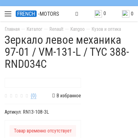
0
FRENCH
-MOTORS
0
Главная
Каталог
Renault
Kangoo
Кузов и оптика
Зеркало левое механика
97-01 / VM-131-L / TYC 388-
RND034C
(0)
В избранное
Артикул:
RN13-108-3L
Товар временно отсутствует