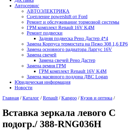
Доставка
Автосервис
АВТОЭЛЕКТРИКА
Сцепление powershift от Ford
Ремонт и обслуживание тормозной системы
ГРМ комплект Renault 16V K4M
Ремонт подвески
Задняя подвеска Рено Дастер 4*4
Замена Корпуса термостата на Пежо 308 1,6 EP6
Замена основного радиатора Ларгус 16V
Замена свечей
Замена свечей Рено Дастер
Замена ремня ГРМ
ГРМ комплект Renault 16V K4M
Замена масянного поддона ДВС Logan
Юридическая информация
Новости
Главная
/
Каталог
/
Renault
/
Kangoo
/
Кузов и оптика
/
Вставка зеркала левого C
подогр./ 388-RNG036H