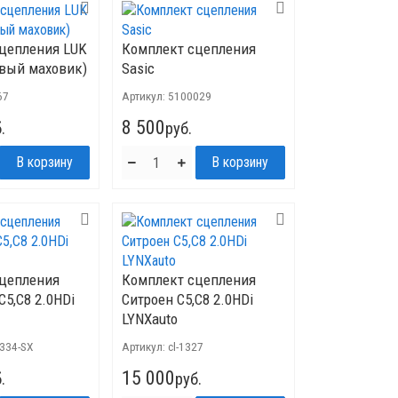
цепления LUK
Комплект сцепления
вый маховик)
Sasic
67
Артикул:
5100029
8 500
.
руб.
сцепления
Комплект сцепления
C5,C8 2.0HDi
Ситроен C5,C8 2.0HDi
LYNXauto
1334-SX
Артикул:
cl-1327
15 000
.
руб.