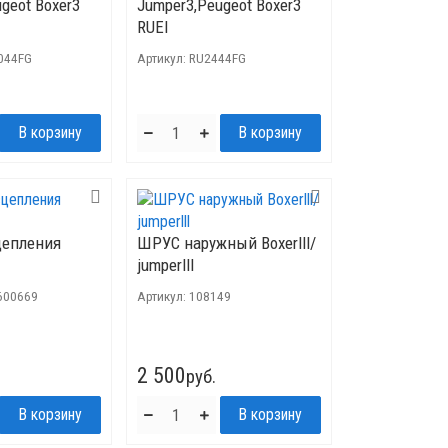
geot Boxer3
Jumper3,Peugeot Boxer3
RUEI
044FG
Артикул:
RU2444FG
цепления
ШРУС наружный Boxerlll/
jumperlll
600669
Артикул:
108149
2 500
руб.