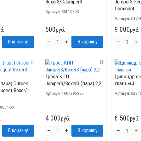
Boxer3/CJumper3
Jumper3,Peu
Dominant
Артикул:
SM-1080S
Артикул:
CT24
500
9 000
б.
руб.
руб.
Троса КПП
Цилиндр с
пара) Citroen
Jumper3/Boxer3 (пара) 2,2
главный
ugeot Boxer3
Артикул:
1607995380
Артикул:
6284
98004-SX
4 000
6 500
.
руб.
руб.