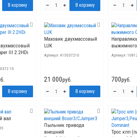
Маховик двухмассовый
Направляю
двухмассовый
LUK
выжимного 
per III 2.2HDi
Артикул:
415037210
Артикул:
1081
 0372 10
21 000
700
б.
руб.
руб.
й вал
Пыльник привода
35
внешний
Трос кпп (п