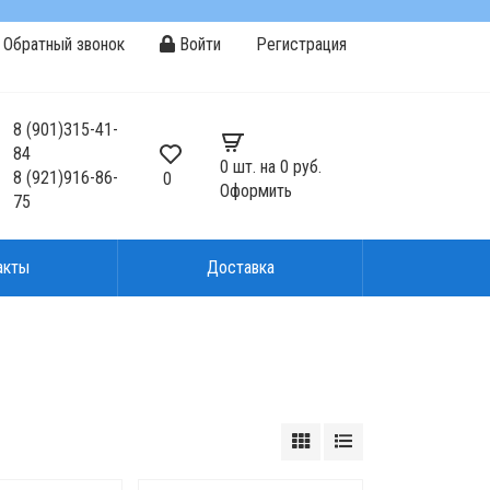
Обратный звонок
Войти
Регистрация
8
(901)
315-41-
84
0
шт. на
0 руб.
8
(921)
916-86-
0
Оформить
75
акты
Доставка