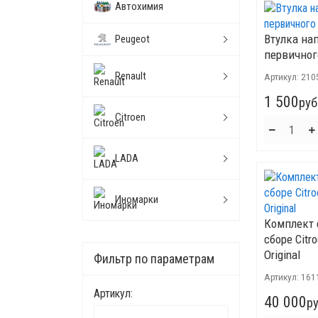
Автохимия
Втулка на
Peugeot
первичного
Renault
Артикул:
210
1 500
руб
Citroen
LADA
Иномарки
Комплект 
сборе Citro
Original
Фильтр по параметрам
Артикул:
161
Артикул:
40 000
ру