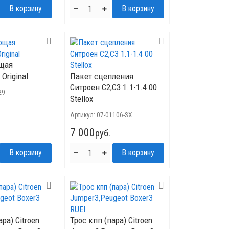
щая
Original
Пакет сцепления
Ситроен C2,C3 1.1-1.4 00
29
Stellox
Артикул:
07-01106-SX
7 000
руб.
ара) Citroen
Трос кпп (пара) Citroen