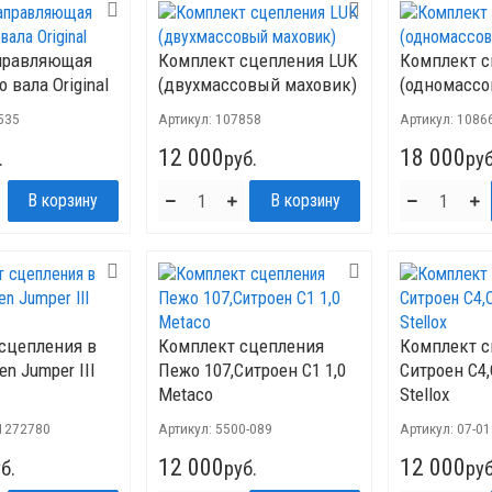
правляющая
Комплект сцепления LUK
Комплект с
 вала Original
(двухмассовый маховик)
(одномассо
535
Артикул:
107858
Артикул:
1086
12 000
18 000
.
руб.
руб
сцепления в
Комплект сцепления
Комплект 
en Jumper III
Пежо 107,Ситроен С1 1,0
Ситроен C4,
Metaco
Stellox
1272780
Артикул:
5500-089
Артикул:
07-0
12 000
12 000
б.
руб.
руб