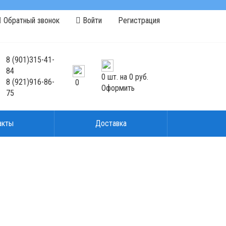
Обратный звонок
Войти
Регистрация
8
(901)
315-41-
84
0
шт. на
0 руб.
8
(921)
916-86-
0
Оформить
75
акты
Доставка