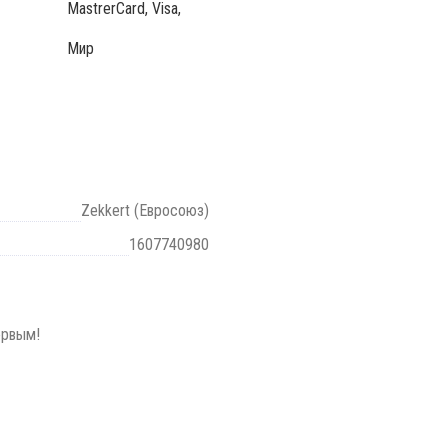
MastrerCard, Visa,
Мир
Zekkert (Евросоюз)
1607740980
ервым!