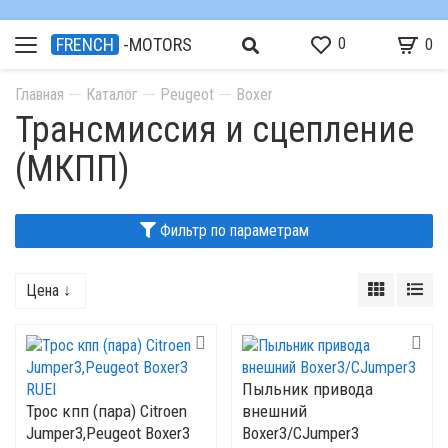
0
FRENCH
-MOTORS
0
Главная
Каталог
Peugeot
Boxer
Трансмиссия и сцепление
(МКПП)
Фильтр по параметрам
Цена ↓
Пыльник привода
Трос кпп (пара) Citroen
внешний
Jumper3,Peugeot Boxer3
Boxer3/CJumper3