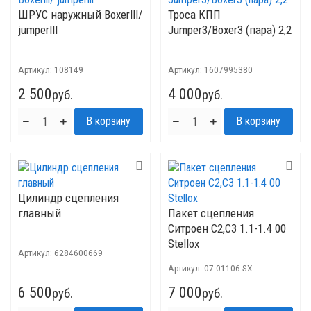
ШРУС наружный Boxerlll/
Троса КПП
jumperlll
Jumper3/Boxer3 (пара) 2,2
Артикул:
108149
Артикул:
1607995380
2 500
4 000
руб.
руб.
Цилиндр сцепления
главный
Пакет сцепления
Ситроен C2,C3 1.1-1.4 00
Stellox
Артикул:
6284600669
Артикул:
07-01106-SX
6 500
7 000
руб.
руб.