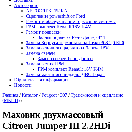
Доставка
Автосервис
АВТОЭЛЕКТРИКА
Сцепление powershift от Ford
Ремонт и обслуживание тормозной системы
ГРМ комплект Renault 16V K4M
Ремонт подвески
Задняя подвеска Рено Дастер 4*4
Замена Корпуса термостата на Пежо 308 1,6 EP6
Замена основного радиатора Ларгус 16V
Замена свечей
Замена свечей Рено Дастер
Замена ремня ГРМ
ГРМ комплект Renault 16V K4M
Замена масянного поддона ДВС Logan
Юридическая информация
Новости
Главная
/
Каталог
/
Peugeot
/
307
/
Трансмиссия и сцепление
(МКПП)
/
Маховик двухмассовый
Citroen Jumper III 2.2HDi