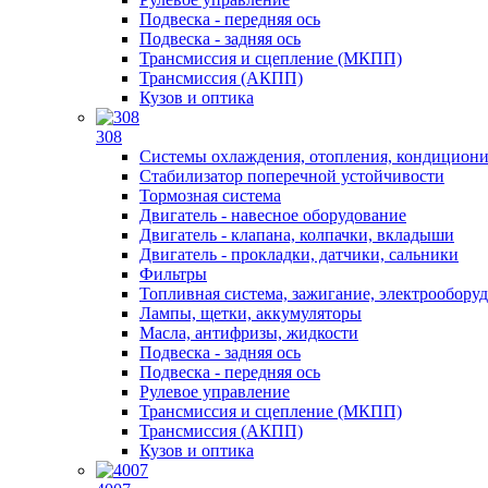
Подвеска - передняя ось
Подвеска - задняя ось
Трансмиссия и сцепление (МКПП)
Трансмиссия (АКПП)
Кузов и оптика
308
Системы охлаждения, отопления, кондицион
Стабилизатор поперечной устойчивости
Тормозная система
Двигатель - навесное оборудование
Двигатель - клапана, колпачки, вкладыши
Двигатель - прокладки, датчики, сальники
Фильтры
Топливная система, зажигание, электрообору
Лампы, щетки, аккумуляторы
Масла, антифризы, жидкости
Подвеска - задняя ось
Подвеска - передняя ось
Рулевое управление
Трансмиссия и сцепление (МКПП)
Трансмиссия (АКПП)
Кузов и оптика