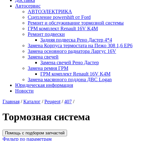
Доставка
Автосервис
АВТОЭЛЕКТРИКА
Сцепление powershift от Ford
Ремонт и обслуживание тормозной системы
ГРМ комплект Renault 16V K4M
Ремонт подвески
Задняя подвеска Рено Дастер 4*4
Замена Корпуса термостата на Пежо 308 1,6 EP6
Замена основного радиатора Ларгус 16V
Замена свечей
Замена свечей Рено Дастер
Замена ремня ГРМ
ГРМ комплект Renault 16V K4M
Замена масянного поддона ДВС Logan
Юридическая информация
Новости
Главная
/
Каталог
/
Peugeot
/
407
/
Тормозная система
Помощь с подбором запчастей
Фильтр по параметрам