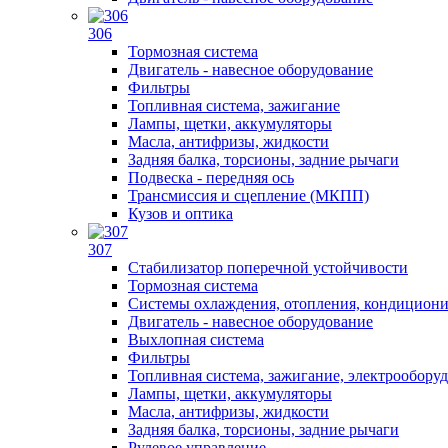
306
Тормозная система
Двигатель - навесное оборудование
Фильтры
Топливная система, зажигание
Лампы, щетки, аккумуляторы
Масла, антифризы, жидкости
Задняя балка, торсионы, задние рычаги
Подвеска - передняя ось
Трансмиссия и сцепление (МКПП)
Кузов и оптика
307
Стабилизатор поперечной устойчивости
Тормозная система
Системы охлаждения, отопления, кондицион
Двигатель - навесное оборудование
Выхлопная система
Фильтры
Топливная система, зажигание, электрообору
Лампы, щетки, аккумуляторы
Масла, антифризы, жидкости
Задняя балка, торсионы, задние рычаги
Рулевое управление