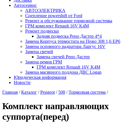
Доставка
Автосервис
АВТОЭЛЕКТРИКА
Сцепление powershift от Ford
Ремонт и обслуживание тормозной системы
ГРМ комплект Renault 16V K4M
Ремонт подвески
Задняя подвеска Рено Дастер 4*4
Замена Корпуса термостата на Пежо 308 1,6 EP6
Замена основного радиатора Ларгус 16V
Замена свечей
Замена свечей Рено Дастер
Замена ремня ГРМ
ГРМ комплект Renault 16V K4M
Замена масянного поддона ДВС Logan
Юридическая информация
Новости
Главная
/
Каталог
/
Peugeot
/
508
/
Тормозная система
/
Комплект направляющих
суппорта(перед)