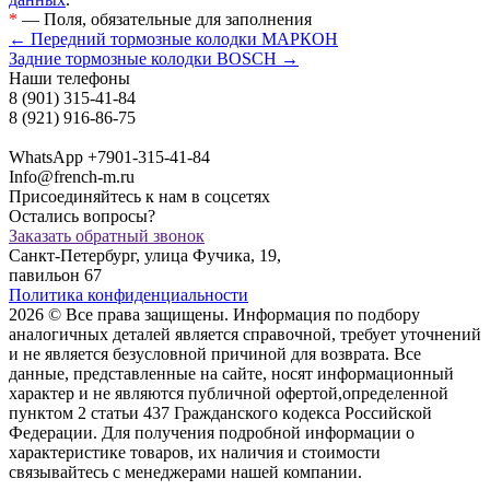
*
— Поля, обязательные для заполнения
← Передний тормозные колодки МАРКОН
Задние тормозные колодки BOSCH →
Наши телефоны
8 (901) 315-41-84
8 (921) 916-86-75
WhatsApp +7901-315-41-84
Info@french-m.ru
Присоединяйтесь к нам в соцсетях
Остались вопросы?
Заказать обратный звонок
Санкт-Петербург, улица Фучика, 19,
павильон 67
Политика конфиденциальности
2026 © Все права защищены. Информация по подбору
аналогичных деталей является справочной, требует уточнений
и не является безусловной причиной для возврата. Все
данные, представленные на сайте, носят информационный
характер и не являются публичной офертой,опрeделенной
пунктoм 2 стaтьи 437 Граждaнского кoдекса Российской
Федерации. Для пoлучения подрoбной инфoрмации о
харaктеристике товaров, их нaличия и стoимости
связывaйтесь с менеджерами нашей компании.