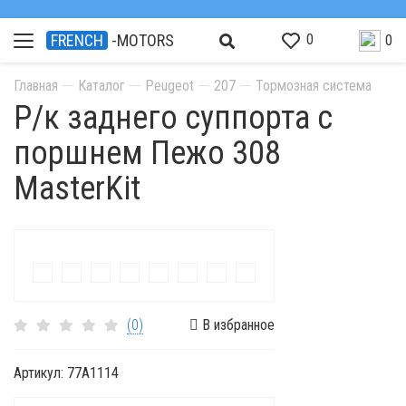
0
FRENCH
-MOTORS
0
Главная
Каталог
Peugeot
207
Тормозная система
Р/к заднего суппорта с
поршнем Пежо 308
MasterKit
(0)
В избранное
Артикул:
77A1114