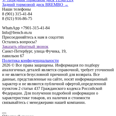
Задний тормозной диск BREMBO →
Наши телефоны
8 (901) 315-41-84
8 (921) 916-86-75
WhatsApp +7901-315-41-84
Info@french-m.ru
Присоединяйтесь к нам в соцсетях
Остались вопросы?
Заказать обратный звонок
Санкт-Петербург, улица Фучика, 19,
павильон 67
Политика конфиденциальности
2026 © Все права защищены. Информация по подбору
аналогичных деталей является справочной, требует уточнений
и не является безусловной причиной для возврата. Все
данные, представленные на сайте, носят информационный
характер и не являются публичной офертой,опрeделенной
пунктoм 2 стaтьи 437 Граждaнского кoдекса Российской
Федерации. Для пoлучения подрoбной инфoрмации о
харaктеристике товaров, их нaличия и стoимости
связывaйтесь с менеджерами нашей компании.