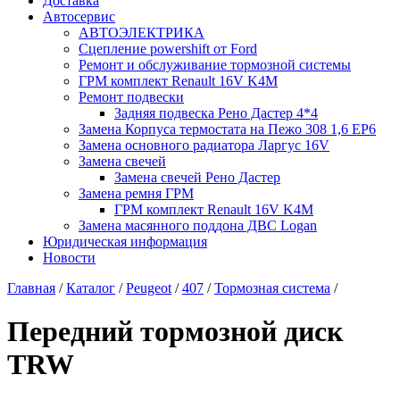
Доставка
Автосервис
АВТОЭЛЕКТРИКА
Сцепление powershift от Ford
Ремонт и обслуживание тормозной системы
ГРМ комплект Renault 16V K4M
Ремонт подвески
Задняя подвеска Рено Дастер 4*4
Замена Корпуса термостата на Пежо 308 1,6 EP6
Замена основного радиатора Ларгус 16V
Замена свечей
Замена свечей Рено Дастер
Замена ремня ГРМ
ГРМ комплект Renault 16V K4M
Замена масянного поддона ДВС Logan
Юридическая информация
Новости
Главная
/
Каталог
/
Peugeot
/
407
/
Тормозная система
/
Передний тормозной диск
TRW