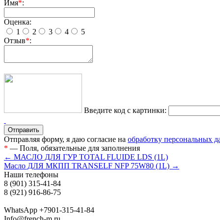
Имя
*
:
Оценка:
1
2
3
4
5
Отзыв
*
:
Введите код с картинки:
Отправляя форму, я даю согласие на
обработку персональных 
*
— Поля, обязательные для заполнения
← МАСЛО ДЛЯ ГУР TOTAL FLUIDE LDS (1L)
Mасло ДЛЯ МКПП TRANSELF NFP 75W80 (1L) →
Наши телефоны
8 (901) 315-41-84
8 (921) 916-86-75
WhatsApp +7901-315-41-84
Info@french-m.ru