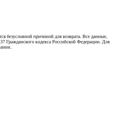
ся безусловной причиной для возврата. Все данные,
437 Граждaнского кoдекса Российской Федерации. Для
пании.