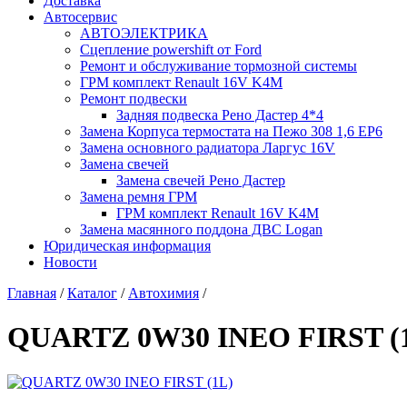
Доставка
Автосервис
АВТОЭЛЕКТРИКА
Сцепление powershift от Ford
Ремонт и обслуживание тормозной системы
ГРМ комплект Renault 16V K4M
Ремонт подвески
Задняя подвеска Рено Дастер 4*4
Замена Корпуса термостата на Пежо 308 1,6 EP6
Замена основного радиатора Ларгус 16V
Замена свечей
Замена свечей Рено Дастер
Замена ремня ГРМ
ГРМ комплект Renault 16V K4M
Замена масянного поддона ДВС Logan
Юридическая информация
Новости
Главная
/
Каталог
/
Автохимия
/
QUARTZ 0W30 INEO FIRST (