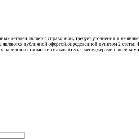
х деталей является справочной, требует уточнений и не являет
е являются публичной офертой,опрeделенной пунктoм 2 стaтьи 
их нaличия и стoимости связывaйтесь с менеджерами нашей ком