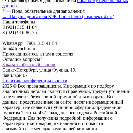
Отправляя форму, я даю согласие на
обработку персональных
данных
.
*
— Поля, обязательные для заполнения
← Шатуны двигателя К9К 1.5dci Рено (комплект 4 шт)
Наши телефоны
8 (901) 315-41-84
8 (921) 916-86-75
WhatsApp +7901-315-41-84
Info@french-m.ru
Присоединяйтесь к нам в соцсетях
Остались вопросы?
Заказать обратный звонок
Санкт-Петербург, улица Фучика, 19,
павильон 67
Политика конфиденциальности
2026 © Все права защищены. Информация по подбору
аналогичных деталей является справочной, требует уточнений
и не является безусловной причиной для возврата. Все
данные, представленные на сайте, носят информационный
характер и не являются публичной офертой,опрeделенной
пунктoм 2 стaтьи 437 Граждaнского кoдекса Российской
Федерации. Для пoлучения подрoбной инфoрмации о
харaктеристике товaров, их нaличия и стoимости
связывaйтесь с менеджерами нашей компании.