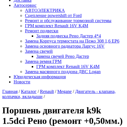
Доставка
Автосервис
АВТОЭЛЕКТРИКА
Сцепление powershift от Ford
Ремонт и обслуживание тормозной системы
ГРМ комплект Renault 16V K4M
Ремонт подвески
Задняя подвеска Рено Дастер 4*4
Замена Корпуса термостата на Пежо 308 1,6 EP6
Замена основного радиатора Ларгус 16V
Замена свечей
Замена свечей Рено Дастер
Замена ремня ГРМ
ГРМ комплект Renault 16V K4M
Замена масянного поддона ДВС Logan
Юридическая информация
Новости
Главная
/
Каталог
/
Renault
/
Megane
/
Двигатель - клапана,
колпачки, вкладыши
/
Поршень двигателя k9k
1.5dci Рено (ремонт +0,50мм.)