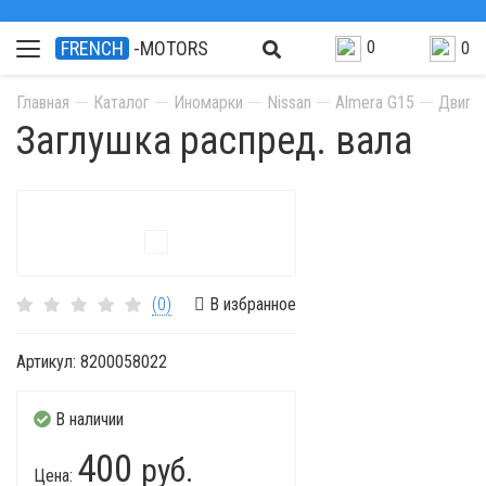
0
FRENCH
-MOTORS
0
Главная
Каталог
Иномарки
Nissan
Almera G15
Двига
Заглушка распред. вала
(0)
В избранное
Артикул:
8200058022
В наличии
400
руб.
Цена: