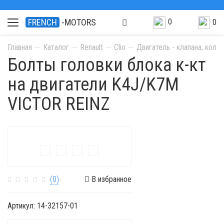
0
FRENCH
-MOTORS
0
Главная
Каталог
Renault
Clio
Двигатель - клапана, колп
Болты головки блока к-кт
на двигатели K4J/K7M
VICTOR REINZ
(0)
В избранное
Артикул:
14-32157-01