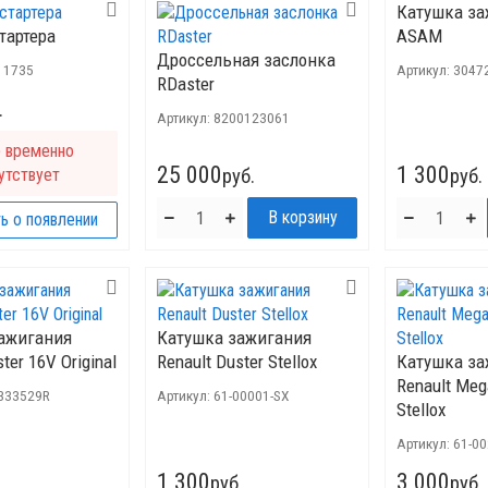
Катушка за
тартера
ASAM
Дроссельная заслонка
11735
Артикул:
3047
RDaster
.
Артикул:
8200123061
р временно
25 000
1 300
утствует
руб.
руб.
ь о появлении
ажигания
Катушка зажигания
ter 16V Original
Renault Duster Stellox
Катушка за
Renault Meg
333529R
Артикул:
61-00001-SX
Stellox
Артикул:
61-0
1 300
3 000
.
руб.
руб.