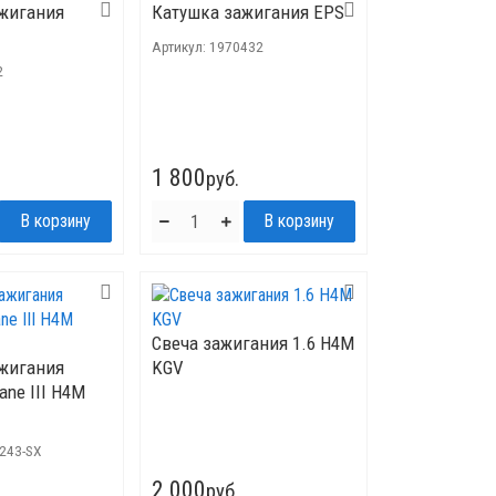
жигания
Катушка зажигания EPS
Артикул:
1970432
2
1 800
руб.
Свеча зажигания 1.6 H4M
жигания
KGV
ane III H4M
0243-SX
2 000
руб.