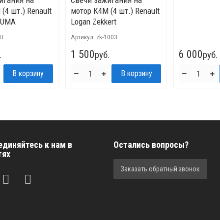
игания на
Свечи зажигания на
(4 шт.) Renault
мотор K4M (4 шт.) Renault
SUMA
Logan Zekkert
1I
Артикул:
zk-1003
1 500
6 000
.
руб.
руб.
единяйтесь к нам в
Остались вопросы?
тях
Заказать обратный звонок