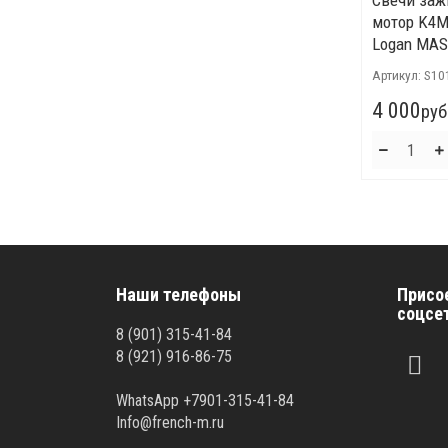
Свечи заж
мотор K4M 
Logan MA
Артикул:
S10
4 000
руб
Наши телефоны
Присо
соцсе
8 (901) 315-41-84
8 (921) 916-86-75
WhatsApp +7901-315-41-84
Info@french-m.ru