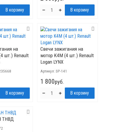
гания на
Свечи зажигания на
4 шт.) Renault
мотор K4M (4 шт.) Renault
h
Logan LYNX
235668
Артикул:
SP-141
1 800
руб.
Н ТНВД
72