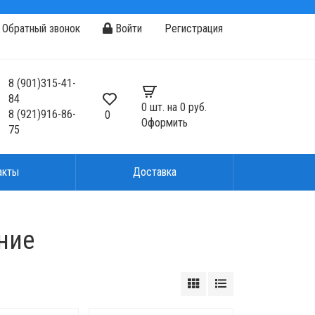
Обратный звонок
Войти
Регистрация
8
(901)
315-41-
84
0
шт. на
0 руб.
8
(921)
916-86-
0
Оформить
75
акты
Доставка
ние