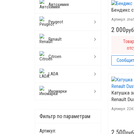
Автохимия
Бендикс с
Артикул:
znа
Peugeot
2 000
руб
Renault
Това
отс
Citroen
Сообщит
LADA
Иномарки
Катушка з
Renault Dus
Артикул:
224
Фильтр по параметрам
Артикул:
2 500
руб