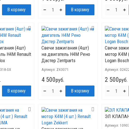
игания (4шт)
Свечи зажигания (4шт)
Свечи зажи
ель H4M Renault
на двигатель H4M Рено
мотор K4M (
lox
Дастер Zentparts
Logan Bosc
 318-SX
Артикул:
Z43071
Артикул:
0242
4 500
2 500
.
руб.
руб.
ЭЛ КЛАПА
Артикул:
1090