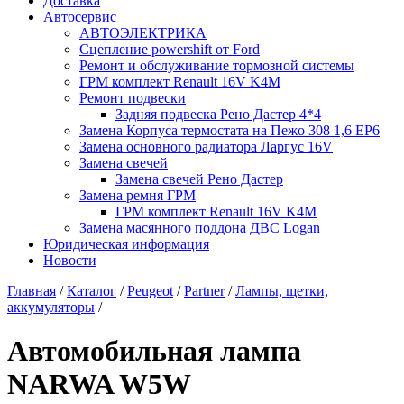
Доставка
Автосервис
АВТОЭЛЕКТРИКА
Сцепление powershift от Ford
Ремонт и обслуживание тормозной системы
ГРМ комплект Renault 16V K4M
Ремонт подвески
Задняя подвеска Рено Дастер 4*4
Замена Корпуса термостата на Пежо 308 1,6 EP6
Замена основного радиатора Ларгус 16V
Замена свечей
Замена свечей Рено Дастер
Замена ремня ГРМ
ГРМ комплект Renault 16V K4M
Замена масянного поддона ДВС Logan
Юридическая информация
Новости
Главная
/
Каталог
/
Peugeot
/
Partner
/
Лампы, щетки,
аккумуляторы
/
Автомобильная лампа
NARWA W5W