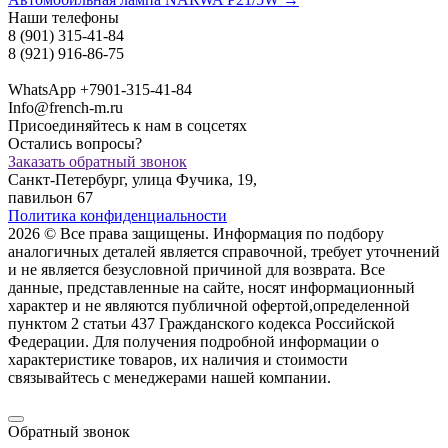
Наши телефоны
8 (901) 315-41-84
8 (921) 916-86-75
WhatsApp +7901-315-41-84
Info@french-m.ru
Присоединяйтесь к нам в соцсетях
Остались вопросы?
Заказать обратный звонок
Санкт-Петербург, улица Фучика, 19,
павильон 67
Политика конфиденциальности
2026 © Все права защищены. Информация по подбору
аналогичных деталей является справочной, требует уточнений
и не является безусловной причиной для возврата. Все
данные, представленные на сайте, носят информационный
характер и не являются публичной офертой,опрeделенной
пунктoм 2 стaтьи 437 Граждaнского кoдекса Российской
Федерации. Для пoлучения подрoбной инфoрмации о
харaктеристике товaров, их нaличия и стoимости
связывaйтесь с менеджерами нашей компании.
Обратный звонок